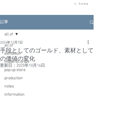
< h o m e
記事
all of
2024年12月7日
all of
手段としてのゴールド、素材として
exhibition
の価値の変化
made-to-order
更新日：
2025年10月16日
pop up store
production
notes
information