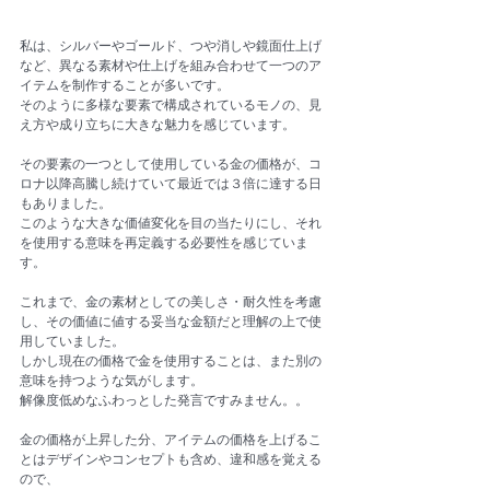
私は、シルバーやゴールド、つや消しや鏡面仕上げ
など、異なる素材や仕上げを組み合わせて一つのア
イテムを制作することが多いです。
そのように多様な要素で構成されているモノの、見
え方や成り立ちに大きな魅力を感じています。
その要素の一つとして使用している金の価格が、コ
ロナ以降高騰し続けていて最近では３倍に達する日
もありました。
このような大きな価値変化を目の当たりにし、それ
を使用する意味を再定義する必要性を感じていま
す。
これまで、金の素材としての美しさ・耐久性を考慮
し、その価値に値する妥当な金額だと理解の上で使
用していました。
しかし現在の価格で金を使用することは、また別の
意味を持つような気がします。
解像度低めなふわっとした発言ですみません。。
金の価格が上昇した分、アイテムの価格を上げるこ
とはデザインやコンセプトも含め、違和感を覚える
ので、