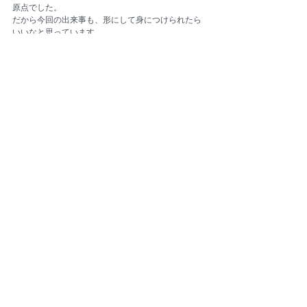
原点でした。
だから今回の出来事も、形にして身につけられたら
いいなと思っています。
最後まで生きることを諦めず、必死に生き抜いた
猫。
そんなあなたの姿勢を、忘れずにいたいと思う。
いろんな想いを私に残してくれてありがとう。
notes
すべて表示
最新記事