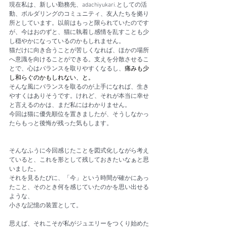
現在私は、新しい勤務先、adachiyukari.としての活
動、ボルダリングのコミュニティ、友人たちを拠り
所としています。以前はもっと限られていたのです
が、今はおのずと、猫に執着し感情を乱すことも少
し穏やかになっているのかもしれません。
猫だけに向き合うことが苦しくなれば、ほかの場所
へ意識を向けることができる。支えを分散させるこ
とで、心はバランスを取りやすくなるし、
痛みも少
し和らぐのかもしれない、と。
そんな風にバランスを取るのが上手になれば、生き
やすくはありそうです。けれど、それが本当に幸せ
と言えるのかは、まだ私にはわかりません。
今回は猫に優先順位を置きましたが、そうしなかっ
たらもっと後悔が残った気もします。
そんなふうに今回感じたことを図式化しながら考え
ていると、これを形として残しておきたいなぁと思
いました。
それを見るたびに、「今」という時間が確かにあっ
たこと、そのとき何を感じていたのかを思い出せる
ような、
小さな記憶の装置として。
思えば、それこそが私がジュエリーをつくり始めた