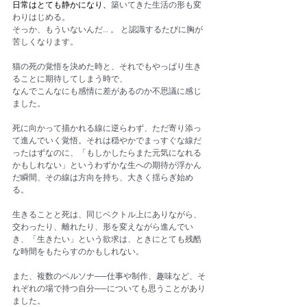
日常はとても静かになり、
築いてきた生活の形も変
わりはじめる。
そっか、もういないんだ… 。 と認識するたびに胸が
苦しくなります。
猫の死の覚悟を決めた時と、それでもやっぱり生き
ることに期待してしまう時で、
なんでこんなにも感情に差があるのか不思議に感じ
ました。
死に向かって描かれる線に逆らわず、ただ寄り添っ
て進んでいく覚悟。それは穏やかでまっすぐな線だ
ったはずなのに、「もしかしたらまた元気になれる
かもしれない」というわずかな生への期待が浮かん
だ瞬間、その線は方向を持ち、大きく揺らぎ始め
る。
生きることと死は、同じベクトル上にありながら、
交わったり、離れたり、形を変えながら進んでい
き、「生きたい」という欲求は、ときにとても残酷
な時間をもたらすのかもしれない。
また、複数のペルソナ──仕事や制作、趣味など、そ
れぞれの場で持つ自分──についても思うことがあり
ました。