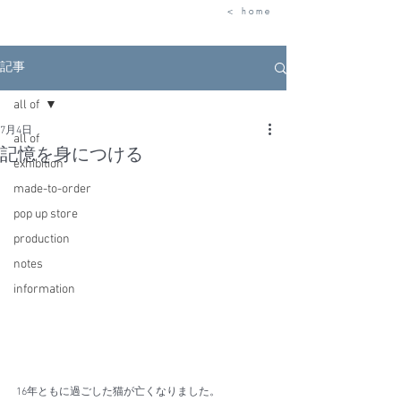
< h o m e
記事
all of
7月4日
all of
記憶を身につける
exhibition
made-to-order
pop up store
production
notes
information
16年ともに過ごした猫が亡くなりました。