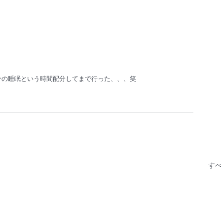
分の睡眠という時間配分してまで行った、、、笑
す