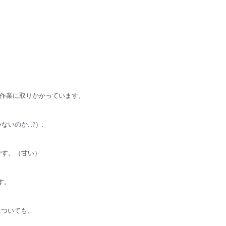
納品作業に取りかかっています。
のか...?）,
です。（甘い）
す。
についても、