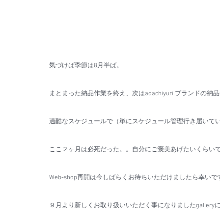
気づけば季節は8月半ば。
まとまった納品作業を終え、次はadachiyuri.ブランドの
過酷なスケジュールで（単にスケジュール管理行き届いていない
ここ２ヶ月は必死だった。。自分にご褒美あげたいくらい
Web-shop再開は今しばらくお待ちいただけましたら幸いで
９月より新しくお取り扱いいただく事になりましたgallery