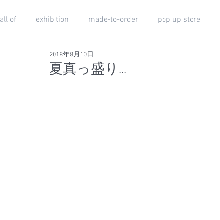
all of
exhibition
made-to-order
pop up store
2018年8月10日
夏真っ盛り...