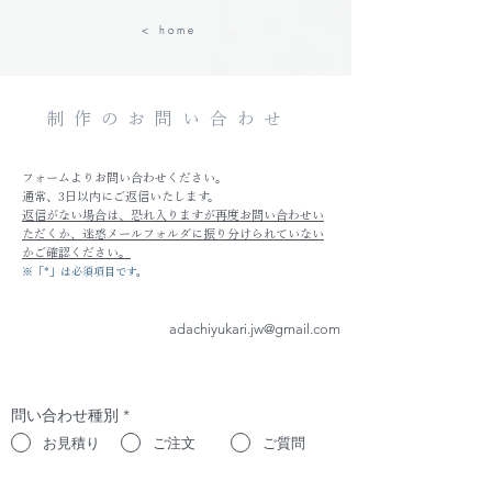
< h o m e
制作のお問い合わせ
フォームよりお問い合わせください。
通常、3日以内にご返信いたします。
返信がない場合は、恐れ入りますが再度お問い合わせい
ただくか、迷惑メールフォルダに振り分けられていない
かご確認ください。
※「*」は必須項目です。
adachiyukari.jw@gmail.com
問い合わせ種別
*
お見積り
ご注文
ご質問