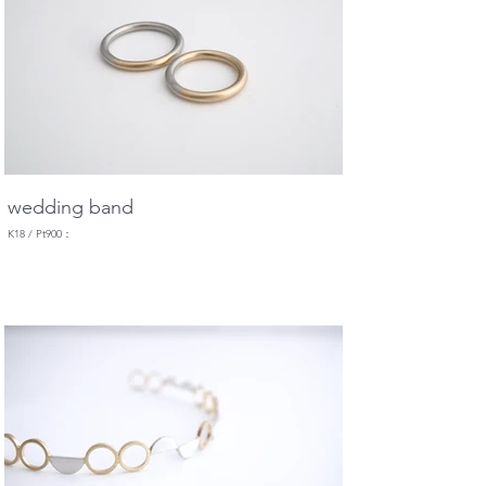
wedding band
K18 / Pt900：