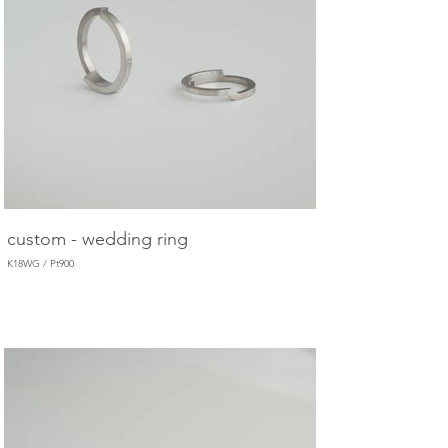
custom - wedding ring
K18WG / Pt900