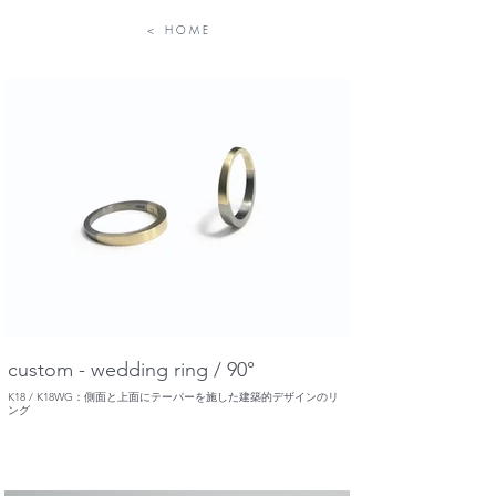
< H O M E
custom - wedding ring / 90°
K18 / K18WG：側面と上面にテーパーを施した建築的デザインのリ
ング