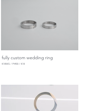
fully custom wedding ring
K18WG / Pt900 / K18