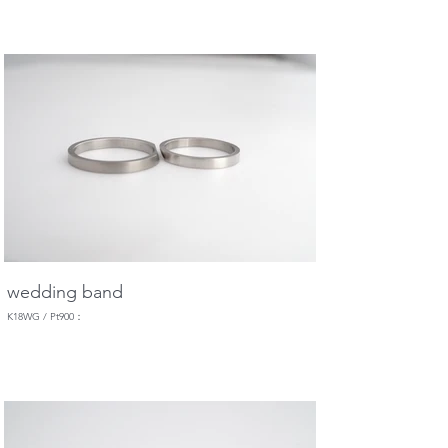
wedding band
K18WG / Pt900：