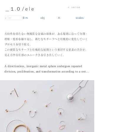
< s e r i s e
＿１.０ / e l e
e l e
B m
obj
X
scales
方向性を持たない無機質な金属の球体が、ある規則に沿って分割・
増殖・変形を繰り返し、新たなモチーフへと有機的に変化していく
プロセスを切り取る。
この硬質なモチーフと有機的な展開という相対する要素の共存が、
見え方や存在感のユニークさを引き出していく。
A directionless, inorganic metal sphere undergoes repeated 
division, proliferation, and transformation according to a certain 
order, captured in the process of its organic evolution into new 
motifs.

The coexistence of this rigid motif with its organic unfolding 
draws out a unique sense of presence and perception.